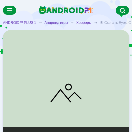
ANDROID™ PLUS 1
➞
Андроид игры
➞
Хорроры
➞ 🌟 Скачать Eyes: Ст