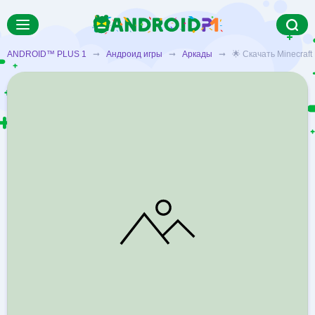
ANDROID™ PLUS 1
➞
Андроид игры
➞
Аркады
➞ 🌟 Скачать Minecraft 