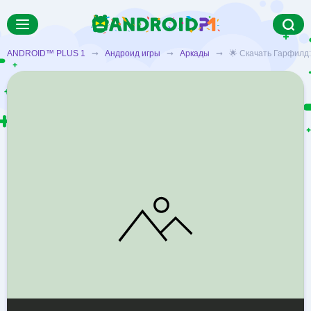
ANDROID™ PLUS 1
➞
Андроид игры
➞
Аркады
➞ 🌟 Скачать Гарфилд: 