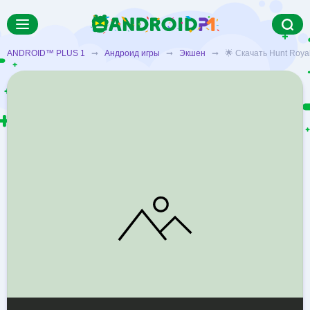
ANDROID™ PLUS 1
➞
Андроид игры
➞
Экшен
➞ 🌟 Скачать Hunt Royal