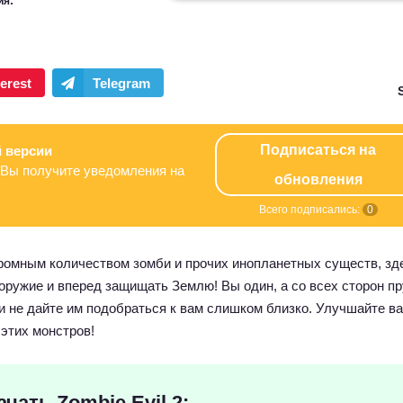
ия:
Подписаться на
 версии
Вы получите уведомления на
обновления
Всего подписались:
0
огромным количеством зомби и прочих инопланетных существ, зд
оружие и вперед защищать Землю! Вы один, а со всех сторон пр
и не дайте им подобраться к вам слишком близко. Улучшайте в
 этих монстров!
ачать Zombie Evil 2: