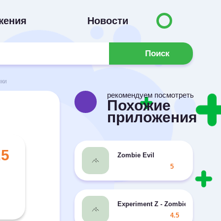
жения
Новости
Поиск
нки
рекомендуем посмотреть
Похожие
приложения
.5
Zombie Evil
5
Experiment Z - Zombie
4.5