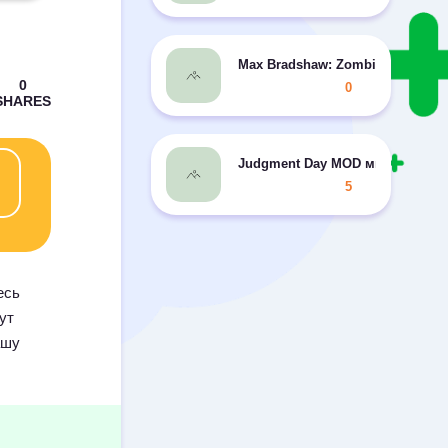
Max Bradshaw: Zombie Invasion
0
Judgment Day MOD много колец
5
есь
ут
ашу