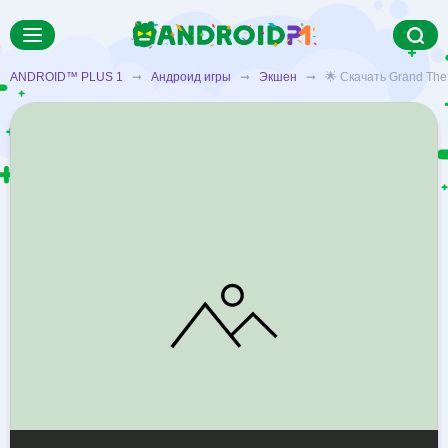
ANDROID™ PLUS 1
➞
Андроид игры
➞
Экшен
➞ 🌟 Скачать Grand Theft