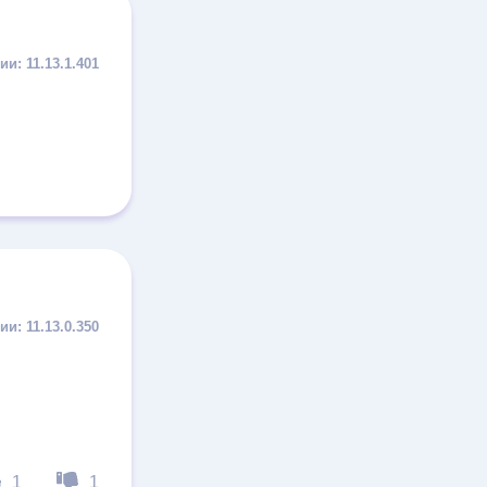
11.13.1.401
11.13.0.350
1
1