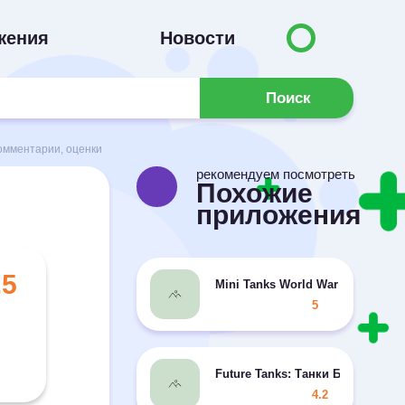
жения
Новости
Поиск
Комментарии, оценки
рекомендуем посмотреть
Похожие
приложения
.5
Mini Tanks World War Hero Race
5
Future Tanks: Танки Будущего 3
4.2