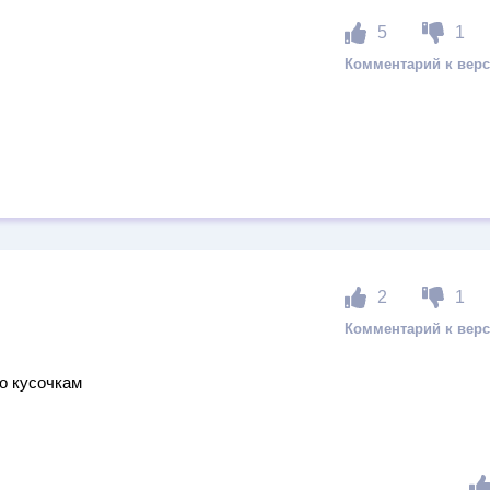
5
1
2
1
о кусочкам