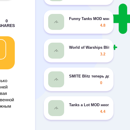
Funny Tanks MOD много денег
4.8
World of Warships Blitz War
3.2
SMITE Blitz теперь доступен д
лько
0
вней
овая
твенной
Tanks a Lot MOD неограниченно
ажным
4.4