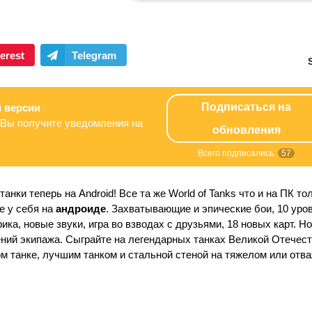
Подписаться на
 версии
Вы получите уведомления на
обновления
Всего подписались:
57
танки теперь на Android!
Все та же World of Tanks что и на ПК то
е у себя на
андроиде
. Захватывающие и эпические бои, 10 уро
ика, новые звуки, игра во взводах с друзьями, 18 новых карт. Н
ений экипажа. Сыграйте на легендарных танках Великой Отечес
м танке, лучшим танком и стальной стеной на тяжелом или отв