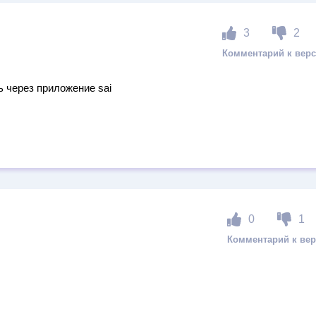
3
2
 через приложение sai
0
1