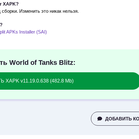
ат XAPK?
сборки. Изменить это никак нельзя.
K?
plit APKs Installer (SAI)
ь World of Tanks Blitz:
 XAPK v11.19.0.638 (482.8 Mb)
ДОБАВИТЬ К