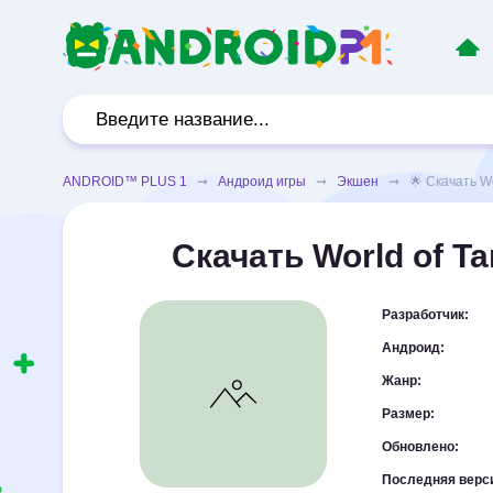
ANDROID™ PLUS 1
➞
Андроид игры
➞
Экшен
➞ 🌟 Скачать Worl
Скачать World of Ta
Разработчик:
Андроид:
Жанр:
Размер:
Обновлено:
Последняя верс